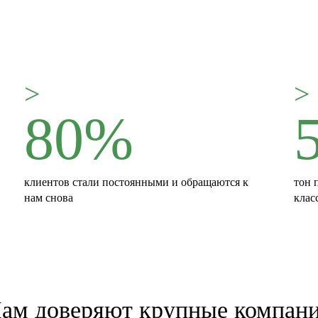
>
>
80%
клиентов стали постоянными и обращаются к
тон 
нам снова
клас
ам доверяют крупные компан