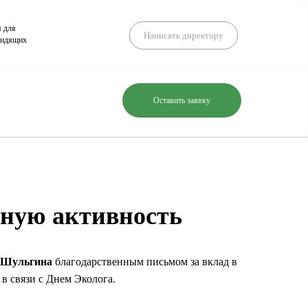
я для
Написать директору
видящих
Оставить заявку
нную активность
я Шульгина
благодарственным письмом за вклад в
 связи с Днем Эколога.