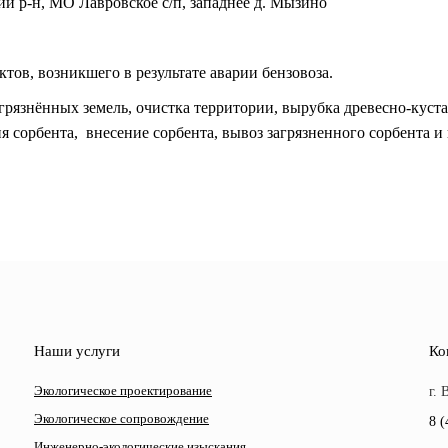
й р-н, МО Лавровское с/п, западнее д. Мызино
тов, возникшего в результате аварии бензовоза.
рязнённых земель, очистка территории, вырубка древесно-куста
я сорбента, внесение сорбента, вывоз загрязненного сорбента и
Наши услуги
Ко
Экологическое проектирование
г.
Экологическое сопровождение
8 (
Инженерно-экологические изыскания