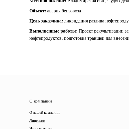
Местоположение:
Владимирская обл., Судогодски
Объект:
авария бензовоза
Цель заказчика:
ликвидация разлива нефтепродук
Выполненные работы:
Проект рекультивации заг
нефтепродуктов, подготовка траншеи для внесени
О компании
О нашей компании
Лицензии
Наша команда