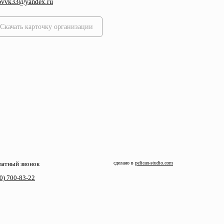
ovvk33@yandex.ru
Скачать карточку организации
латный звонок
сделано в
pelican-studio.com
00) 700-83-22